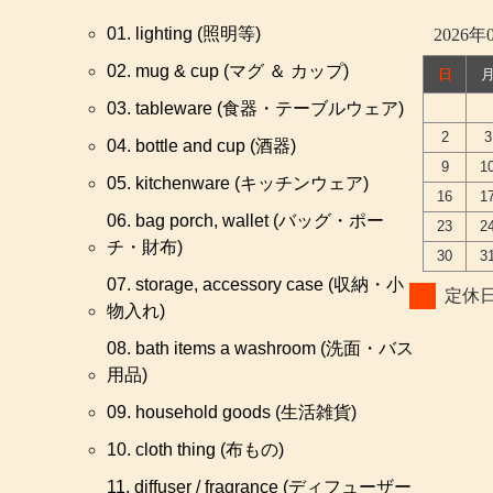
01. lighting (照明等)
2026年
02. mug & cup (マグ ＆ カップ)
日
03. tableware (食器・テーブルウェア)
2
3
04. bottle and cup (酒器)
9
1
05. kitchenware (キッチンウェア)
16
1
06. bag porch, wallet (バッグ・ポー
23
2
チ・財布)
30
3
07. storage, accessory case (収納・小
定休
物入れ)
08. bath items a washroom (洗面・バス
用品)
09. household goods (生活雑貨)
10. cloth thing (布もの)
11. diffuser / fragrance (ディフューザー