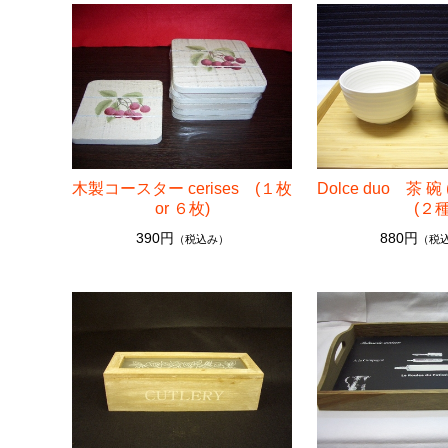
08. bath items a washroom (洗面・バス用品)
09. household goods (生活雑貨)
10. cloth thing (布もの)
11. diffuser / fragrance (ディフューザー／芳香品)
木製コースター cerises (１枚
Dolce duo 茶 
12. accessories, noble metal (アクセサリー・装身具・貴金
or ６枚)
(２種
390円
880円
（税込み）
（税