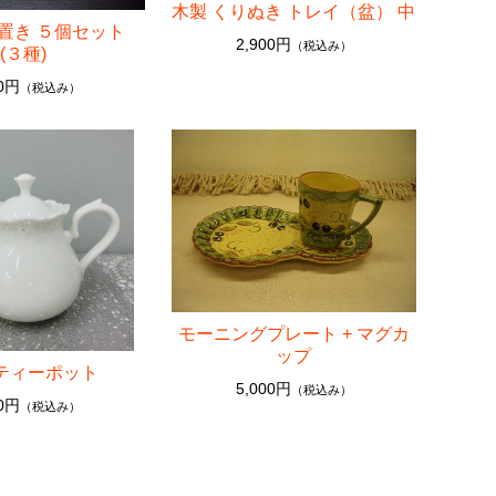
木製 くりぬき トレイ（盆） 中
箸置き ５個セット
2,900円
（税込み）
(３種)
00円
（税込み）
モーニングプレート + マグカ
ップ
s ティーポット
5,000円
（税込み）
00円
（税込み）