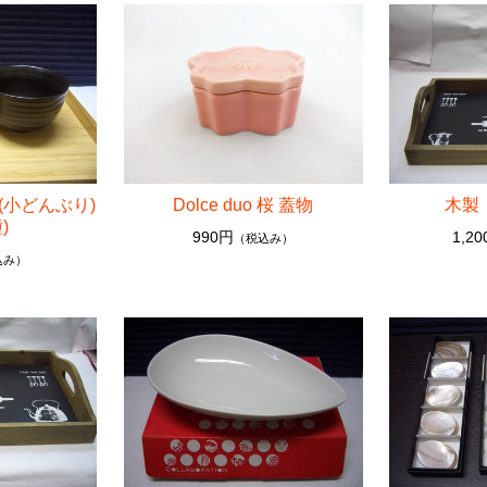
碗 (小どんぶり)
Dolce duo 桜 蓋物
木製
属)
)
990円
1,2
（税込み）
込み）