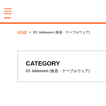
MENU
CATEGORY
HOME
03. tableware (食器・テーブルウェア)
01. lighting (照明等)
02. mug & cup (マグ ＆ カップ)
03. tableware (食器・テーブルウェア)
CATEGORY
03. tableware (食器・テーブルウェア)
04. bottle and cup (酒器)
05. kitchenware (キッチンウェア)
06. bag porch, wallet (バッグ・ポーチ・財布)
07. storage, accessory case (収納・小物入れ)