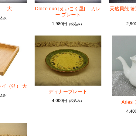
イ 大
Dolce duo [えいこく屋] カレ
天然貝殻 
ー プレート
込み）
1,980円
2,9
（税込み）
レイ（盆） 大
ディナープレート
込み）
4,000円
（税込み）
Arie
4,4