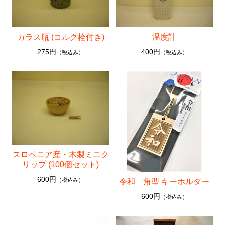
07. storage, accessory case (収納・小物入れ)
08. bath items a washroom (洗面・バス用品)
ガラス瓶 (コルク栓付き)
温度計
09. household goods (生活雑貨)
275円
400円
（税込み）
（税込み）
10. cloth thing (布もの)
11. diffuser / fragrance (ディフューザー／芳香品)
12. accessories, noble metal (アクセサリー・装身具・
貴金属)
スロベニア産・木製ミニク
リップ (100個セット)
600円
（税込み）
令和 角型 キーホルダー
600円
（税込み）