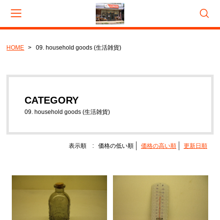
HOME
09. household goods (生活雑貨)
会員登録
マイページ
カート
CATEGORY
CATEGORY
01. lighting (照明等)
09. household goods (生活雑貨)
02. mug & cup (マグ ＆ カップ)
03. tableware (食器・テーブルウェア)
表示順 :
価格の低い順
価格の高い順
更新日順
04. bottle and cup (酒器)
05. kitchenware (キッチンウェア)
06. bag porch, wallet (バッグ・ポーチ・財布)