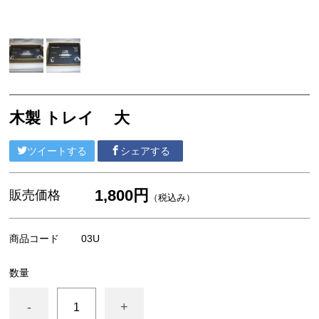
07. storage, accessory case (収納・小物入れ)
08. bath items a washroom (洗面・バス用品)
09. household goods (生活雑貨)
10. cloth thing (布もの)
木製 トレイ 大
11. diffuser / fragrance (ディフューザー／芳香品)
ツイートする
シェアする
12. accessories, noble metal (アクセサリー・装身具・
貴金属)
1,800円
販売価格
（税込み）
商品コード
03U
数量
-
+