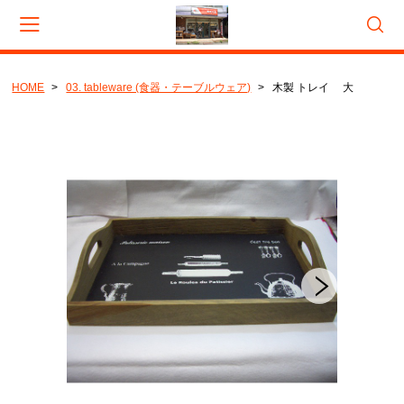
HOME
03. tableware (食器・テーブルウェア)
木製 トレイ 大
会員登録
マイページ
カート
CATEGORY
01. lighting (照明等)
02. mug & cup (マグ ＆ カップ)
03. tableware (食器・テーブルウェア)
04. bottle and cup (酒器)
05. kitchenware (キッチンウェア)
06. bag porch, wallet (バッグ・ポーチ・財布)